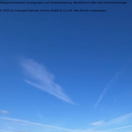
03
leitern
Maßgeschneiderte Zuwegungen zur Schlotmündung, Messbühne oder oder Antennenanlage
© 2026 by Industrial Alpinists Vienna GmbH & Co KG. Alle Rechte vorbehalten.