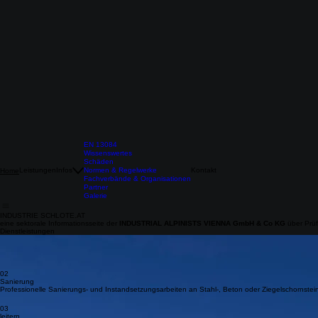
EN 13084
Wissenswertes
Schäden
Leistungen
Infos
Normen & Regelwerke
Kontakt
Home
Fachverbände & Organisationen
Partner
Galerie
INDUSTRIE SCHLOTE.AT
eine sektorale Informationsseite der
INDUSTRIAL ALPINISTS VIENNA GmbH & Co KG
über Prü
Dienstleistungen
01
SV - Büro für Industrie-schornsteine
Prüfleistungen gem. EN 13084-9 zur regelmäßige Identifizierung von Risiken und Verschleiß.
02
Sanierung
Professionelle Sanierungs- und Instandsetzungsarbeiten an Stahl-, Beton oder Ziegelschornstei