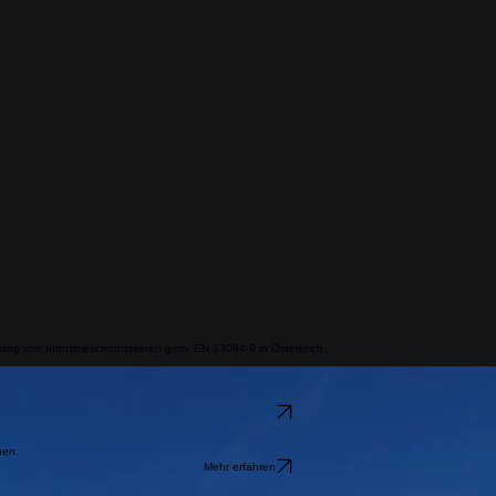
fung von Industrieschornsteinen gem. EN 13084-9 in Österreich.
Mehr erfahren
nen.
Mehr erfahren