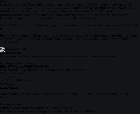
About ....
Mein Handwerk als Maschinenbauingenieur habe ich an der TU Wien erlernt - seit knapp 30
Jahren saniere und prüfe ich mit meinem Team der
INDUSTRIAL ALPINISTS VIENNA GmbH &
Co KG
Industrieschlote jeder Bauart und Grösse in Österreich: Vom 200m hohen
Kraftwerksschlot aus Beton, über den 15m denkmalgeschützten Ziegelkamin in sensibler
Innenstadtlage bis hin zum modernen Industrie - Stahlschornstein.
Seit 2023 bin ich zert. Sachverständiger für freistehende Industrieschornsteine gem. EN 13084-
9.
Bei der Bewertung des Bauzustandes kann ich zudem auf eine jahrzehntelange Erfahrung und
Zertifizierung in der Prüfung von Infrastrukturbauten wie Brücken und Windenergieanlagen
zurückgreifen.
Kontakt und
Business-Daten
Impressum: Die Seite industrieschlote.at ist eine sektorale Informationsseite von
Dipl. Ing. Johannes Lux
INDUSTRIAL ALPINISTS VIENNA
Gesellschaft für gerüstfreie Höhenarbeiten GmbH & Co KG
Obachgasse 14
1220 Wien
Tel.: +43 1 969 07 80
www.iav.at
office@iav.at
Büro Öffnungszeiten: Unser Büro ist von Mo – Do von 8:00-16:00 Uhr, Fr von 8:00-13:00
besetzt.
Business Daten
Auftragnehmerkataster Österreich (ANKÖ): 49249
Dienstgebernummer – Auftraggeberhaftung HFU Liste: 100495822
AGB – Allgemeine Geschäftsbedingungen
Firmenbuch Nr.: FN 19 33 20 w
UID: ATU 4900 86 02
Bankverb.: BKS Bank
BIC: BFKKAT2K