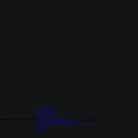
EN 13084
Wissenswertes
Schäden
Home
Leistungen
Infos
Normen & Regelwerke
Kontakt
Fachverbände & Organisationen
Partner
Galerie